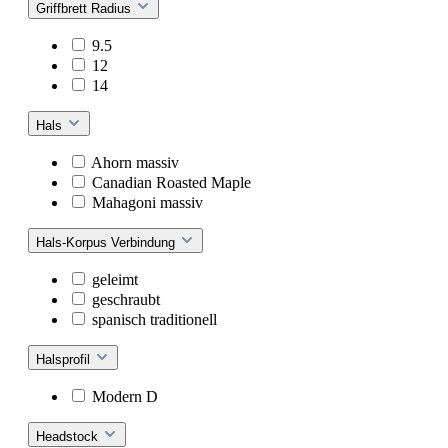
Griffbrett Radius
9.5
12
14
Hals
Ahorn massiv
Canadian Roasted Maple
Mahagoni massiv
Hals-Korpus Verbindung
geleimt
geschraubt
spanisch traditionell
Halsprofil
Modern D
Headstock