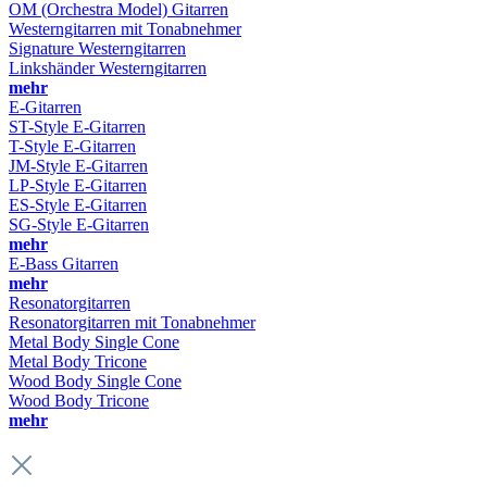
OM (Orchestra Model) Gitarren
Westerngitarren mit Tonabnehmer
Signature Westerngitarren
Linkshänder Westerngitarren
mehr
E-Gitarren
ST-Style E-Gitarren
T-Style E-Gitarren
JM-Style E-Gitarren
LP-Style E-Gitarren
ES-Style E-Gitarren
SG-Style E-Gitarren
mehr
E-Bass Gitarren
mehr
Resonatorgitarren
Resonatorgitarren mit Tonabnehmer
Metal Body Single Cone
Metal Body Tricone
Wood Body Single Cone
Wood Body Tricone
mehr