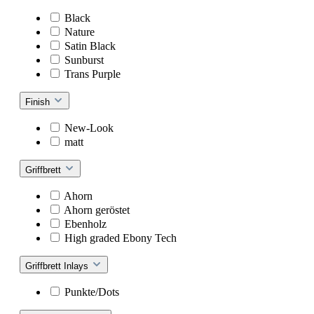
Black
Nature
Satin Black
Sunburst
Trans Purple
Finish
New-Look
matt
Griffbrett
Ahorn
Ahorn geröstet
Ebenholz
High graded Ebony Tech
Griffbrett Inlays
Punkte/Dots