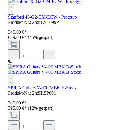
Stanford 46-G2-CM-ECW - Prototyp
Produkt-Nr.:
2ndH.ST099P
349
,
00
€
*
639,00 €*
(45% gespart)
%
SPIRA Guitars V-400 MBK B-Stock
Produkt-Nr.:
2ndH.SP001
349
,
00
€
*
395,00 €*
(12% gespart)