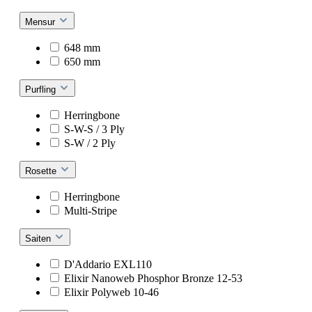
Mensur
648 mm
650 mm
Purfling
Herringbone
S-W-S / 3 Ply
S-W / 2 Ply
Rosette
Herringbone
Multi-Stripe
Saiten
D'Addario EXL110
Elixir Nanoweb Phosphor Bronze 12-53
Elixir Polyweb 10-46