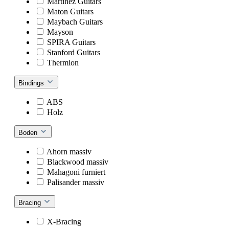
Martinez Guitars
Maton Guitars
Maybach Guitars
Mayson
SPIRA Guitars
Stanford Guitars
Thermion
Bindings
ABS
Holz
Boden
Ahorn massiv
Blackwood massiv
Mahagoni furniert
Palisander massiv
Bracing
X-Bracing