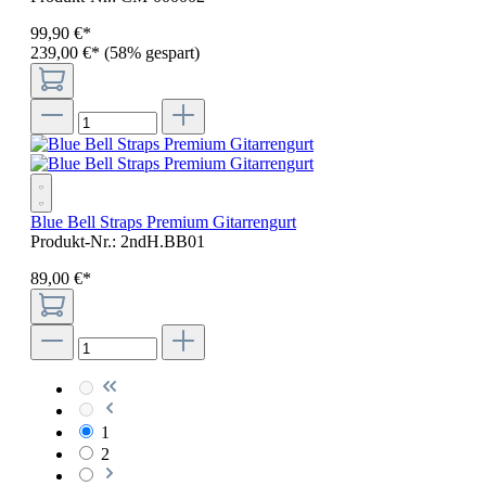
99
,
90
€
*
239,00 €*
(58% gespart)
Blue Bell Straps Premium Gitarrengurt
Produkt-Nr.:
2ndH.BB01
89
,
00
€
*
1
2