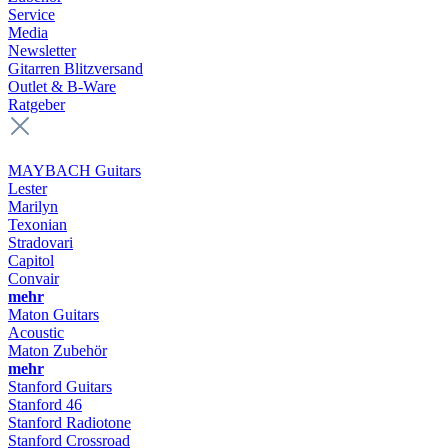
Service
Media
Newsletter
Gitarren Blitzversand
Outlet & B-Ware
Ratgeber
MAYBACH Guitars
Lester
Marilyn
Texonian
Stradovari
Capitol
Convair
mehr
Maton Guitars
Acoustic
Maton Zubehör
mehr
Stanford Guitars
Stanford 46
Stanford Radiotone
Stanford Crossroad