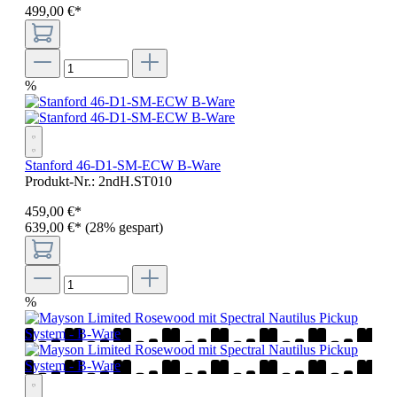
499
,
00
€
*
%
Stanford 46-D1-SM-ECW B-Ware
Produkt-Nr.:
2ndH.ST010
459
,
00
€
*
639,00 €*
(28% gespart)
%