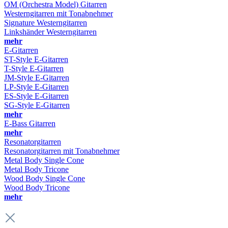
OM (Orchestra Model) Gitarren
Westerngitarren mit Tonabnehmer
Signature Westerngitarren
Linkshänder Westerngitarren
mehr
E-Gitarren
ST-Style E-Gitarren
T-Style E-Gitarren
JM-Style E-Gitarren
LP-Style E-Gitarren
ES-Style E-Gitarren
SG-Style E-Gitarren
mehr
E-Bass Gitarren
mehr
Resonatorgitarren
Resonatorgitarren mit Tonabnehmer
Metal Body Single Cone
Metal Body Tricone
Wood Body Single Cone
Wood Body Tricone
mehr