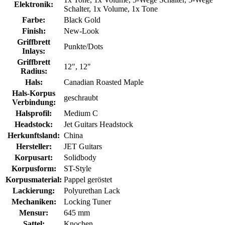
Elektronik:
Schalter, 1x Volume, 1x Tone
Farbe:
Black Gold
Finish:
New-Look
Griffbrett
Punkte/Dots
Inlays:
Griffbrett
12"
, 12"
Radius:
Hals:
Canadian Roasted Maple
Hals-Korpus
geschraubt
Verbindung:
Halsprofil:
Medium C
Headstock:
Jet Guitars Headstock
Herkunftsland:
China
Hersteller:
JET Guitars
Korpusart:
Solidbody
Korpusform:
ST-Style
Korpusmaterial:
Pappel geröstet
Lackierung:
Polyurethan Lack
Mechaniken:
Locking Tuner
Mensur:
645 mm
Sattel:
Knochen