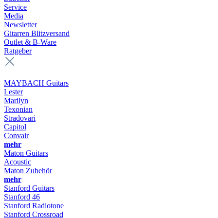
Service
Media
Newsletter
Gitarren Blitzversand
Outlet & B-Ware
Ratgeber
MAYBACH Guitars
Lester
Marilyn
Texonian
Stradovari
Capitol
Convair
mehr
Maton Guitars
Acoustic
Maton Zubehör
mehr
Stanford Guitars
Stanford 46
Stanford Radiotone
Stanford Crossroad