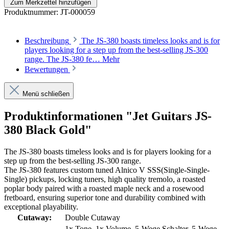
Zum Merkzettel hinzufügen
Produktnummer:
JT-000059
Beschreibung
The JS-380 boasts timeless looks and is for
players looking for a step up from the best-selling JS-300
range. The JS-380 fe…
Mehr
Bewertungen
Menü schließen
Produktinformationen "Jet Guitars JS-
380 Black Gold"
The JS-380 boasts timeless looks and is for players looking for a
step up from the best-selling JS-300 range.
The JS-380 features custom tuned Alnico V SSS(Single-Single-
Single) pickups, locking tuners, high quality tremolo, a roasted
poplar body paired with a roasted maple neck and a rosewood
fretboard, ensuring superior tone and durability combined with
exceptional playability.
Cutaway:
Double Cutaway
1x Tone
, 1x Volume
, 5-Wege Schalter
, 5-Wege