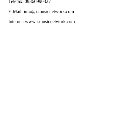
Telefax: 09366990327
E-Mail: info@i-musicnetwork.com
Internet: www.i-musicnetwork.com
SERVICE HOTLINE
INFORMATIONEN
RECHTLICHES
IMUSIC NETWORK NEWS
SICHER EINKAUFEN & BEZAHLEN