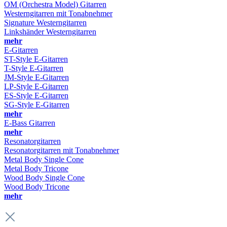
OM (Orchestra Model) Gitarren
Westerngitarren mit Tonabnehmer
Signature Westerngitarren
Linkshänder Westerngitarren
mehr
E-Gitarren
ST-Style E-Gitarren
T-Style E-Gitarren
JM-Style E-Gitarren
LP-Style E-Gitarren
ES-Style E-Gitarren
SG-Style E-Gitarren
mehr
E-Bass Gitarren
mehr
Resonatorgitarren
Resonatorgitarren mit Tonabnehmer
Metal Body Single Cone
Metal Body Tricone
Wood Body Single Cone
Wood Body Tricone
mehr