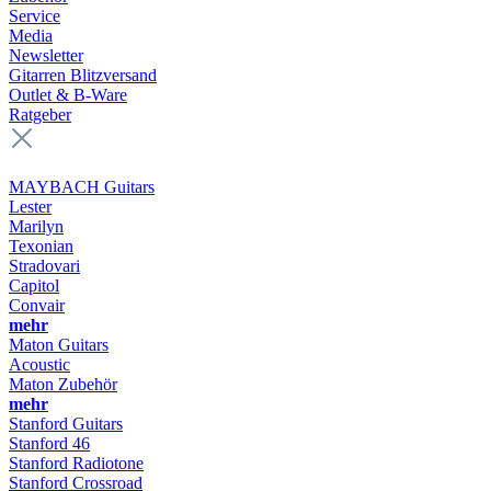
Service
Media
Newsletter
Gitarren Blitzversand
Outlet & B-Ware
Ratgeber
MAYBACH Guitars
Lester
Marilyn
Texonian
Stradovari
Capitol
Convair
mehr
Maton Guitars
Acoustic
Maton Zubehör
mehr
Stanford Guitars
Stanford 46
Stanford Radiotone
Stanford Crossroad