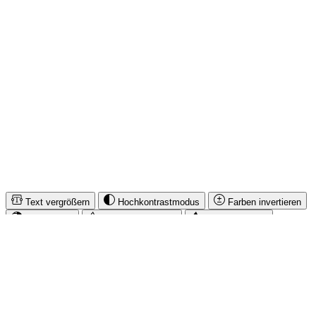
RECHTLICHES
IMUSIC NETWORK NEWS
SICHER EINKAUFEN & BEZAHLEN
* Alle Preise inkl. gesetzl. Mehrwertsteuer zzgl.
Versandkosten
und
ggf. Nachnahmegebühren, wenn nicht anders angegeben.
© iMusicnetwork 2026
Text vergrößern
Hochkontrastmodus
Farben invertieren
Monochrom
Niedrige Sättigung
Hohe Sättigung
Links unterstreichen
Gut lesbare Schrift
Animationen stoppen
Überschriften hervorheben
Großer Cursor
Leseführung
Bilder ausblenden
Zurücksetzen