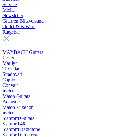
Service
Media
Newsletter
Gitarren Blitzversand
Outlet & B-Ware
Ratgeber
MAYBACH Guitars
Lester
Marilyn
Texonian
Stradovari
Capitol
Convair
mehr
Maton Guitars
Acoustic
Maton Zubehör
mehr
Stanford Guitars
Stanford 46
Stanford Radiotone
Stanford Crossroad