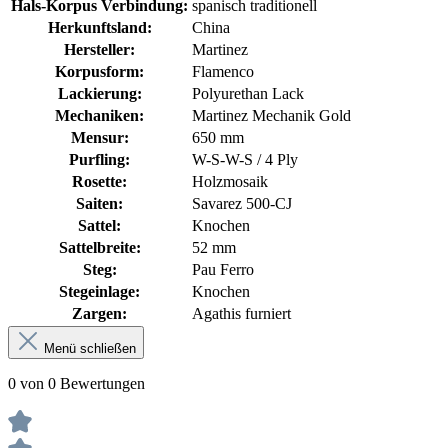
Hals-Korpus Verbindung:
spanisch traditionell
Herkunftsland:
China
Hersteller:
Martinez
Korpusform:
Flamenco
Lackierung:
Polyurethan Lack
Mechaniken:
Martinez Mechanik Gold
Mensur:
650 mm
Purfling:
W-S-W-S / 4 Ply
Rosette:
Holzmosaik
Saiten:
Savarez 500-CJ
Sattel:
Knochen
Sattelbreite:
52 mm
Steg:
Pau Ferro
Stegeinlage:
Knochen
Zargen:
Agathis furniert
Menü schließen
0 von 0 Bewertungen