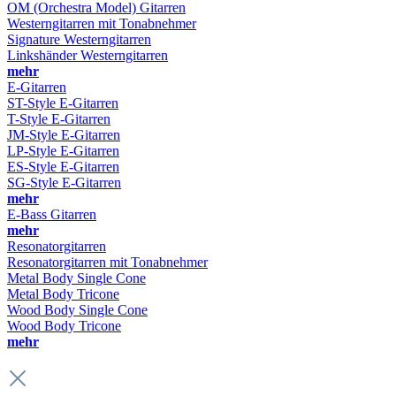
OM (Orchestra Model) Gitarren
Westerngitarren mit Tonabnehmer
Signature Westerngitarren
Linkshänder Westerngitarren
mehr
E-Gitarren
ST-Style E-Gitarren
T-Style E-Gitarren
JM-Style E-Gitarren
LP-Style E-Gitarren
ES-Style E-Gitarren
SG-Style E-Gitarren
mehr
E-Bass Gitarren
mehr
Resonatorgitarren
Resonatorgitarren mit Tonabnehmer
Metal Body Single Cone
Metal Body Tricone
Wood Body Single Cone
Wood Body Tricone
mehr