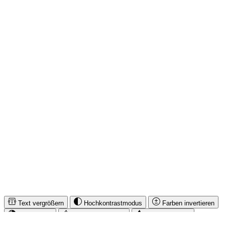
SERVICE HOTLINE
INFORMATIONEN
RECHTLICHES
IMUSIC NETWORK NEWS
SICHER EINKAUFEN & BEZAHLEN
* Alle Preise inkl. gesetzl. Mehrwertsteuer zzgl.
Versandkosten
und
ggf. Nachnahmegebühren, wenn nicht anders angegeben.
© iMusicnetwork 2026
Text vergrößern
Hochkontrastmodus
Farben invertieren
Monochrom
Niedrige Sättigung
Hohe Sättigung