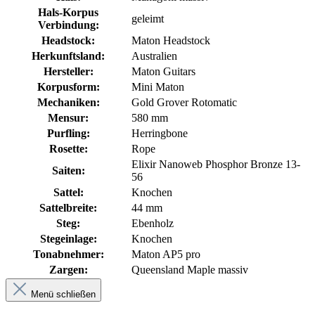
Hals-Korpus
geleimt
Verbindung:
Headstock:
Maton Headstock
Herkunftsland:
Australien
Hersteller:
Maton Guitars
Korpusform:
Mini Maton
Mechaniken:
Gold Grover Rotomatic
Mensur:
580 mm
Purfling:
Herringbone
Rosette:
Rope
Elixir Nanoweb Phosphor Bronze 13-
Saiten:
56
Sattel:
Knochen
Sattelbreite:
44 mm
Steg:
Ebenholz
Stegeinlage:
Knochen
Tonabnehmer:
Maton AP5 pro
Zargen:
Queensland Maple massiv
Menü schließen