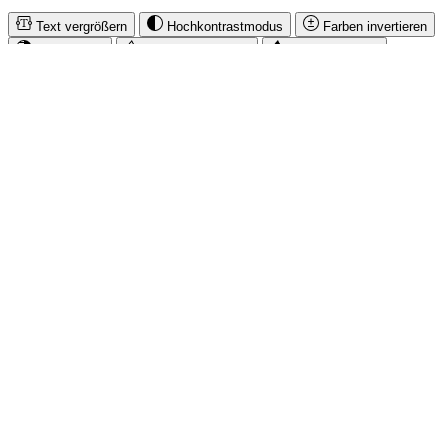
Text vergrößern
Hochkontrastmodus
Farben invertieren
Monochrom
Niedrige Sättigung
Hohe Sättigung
Links unterstreichen
Gut lesbare Schrift
Animationen stoppen
Überschriften hervorheben
Großer Cursor
Leseführung
Bilder ausblenden
Zurücksetzen
Barrierefreiheit
Werkzeugleiste anzeigen
Diese Website verwendet Cookies, um eine bestmögliche Erfahrung
bieten zu können.
Impressum
Mehr Informationen ...
Akzeptieren
Nur technisch notwendige
Konfigurieren