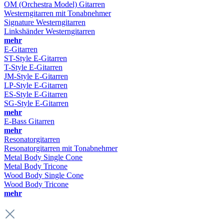
OM (Orchestra Model) Gitarren
Westerngitarren mit Tonabnehmer
Signature Westerngitarren
Linkshänder Westerngitarren
mehr
E-Gitarren
ST-Style E-Gitarren
T-Style E-Gitarren
JM-Style E-Gitarren
LP-Style E-Gitarren
ES-Style E-Gitarren
SG-Style E-Gitarren
mehr
E-Bass Gitarren
mehr
Resonatorgitarren
Resonatorgitarren mit Tonabnehmer
Metal Body Single Cone
Metal Body Tricone
Wood Body Single Cone
Wood Body Tricone
mehr