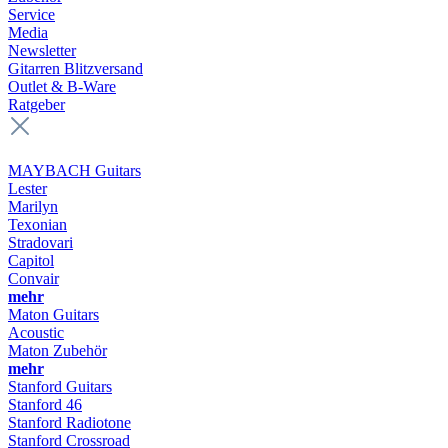
Service
Media
Newsletter
Gitarren Blitzversand
Outlet & B-Ware
Ratgeber
MAYBACH Guitars
Lester
Marilyn
Texonian
Stradovari
Capitol
Convair
mehr
Maton Guitars
Acoustic
Maton Zubehör
mehr
Stanford Guitars
Stanford 46
Stanford Radiotone
Stanford Crossroad