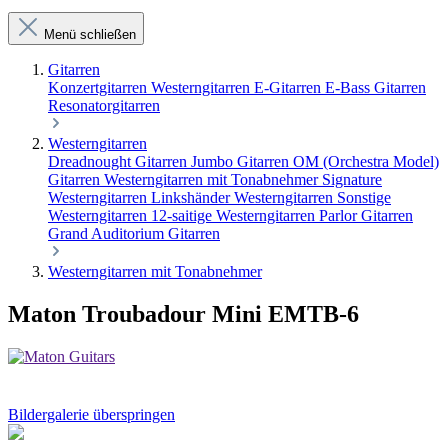
Menü schließen
Gitarren
Konzertgitarren
Westerngitarren
E-Gitarren
E-Bass Gitarren
Resonatorgitarren
Westerngitarren
Dreadnought Gitarren
Jumbo Gitarren
OM (Orchestra Model)
Gitarren
Westerngitarren mit Tonabnehmer
Signature
Westerngitarren
Linkshänder Westerngitarren
Sonstige
Westerngitarren
12-saitige Westerngitarren
Parlor Gitarren
Grand Auditorium Gitarren
Westerngitarren mit Tonabnehmer
Maton Troubadour Mini EMTB-6
Bildergalerie überspringen