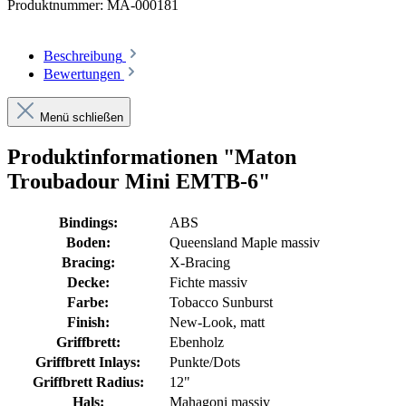
Produktnummer:
MA-000181
Beschreibung
Bewertungen
Menü schließen
Produktinformationen "Maton
Troubadour Mini EMTB-6"
Bindings:
ABS
Boden:
Queensland Maple massiv
Bracing:
X-Bracing
Decke:
Fichte massiv
Farbe:
Tobacco Sunburst
Finish:
New-Look
, matt
Griffbrett:
Ebenholz
Griffbrett Inlays:
Punkte/Dots
Griffbrett Radius:
12"
Hals:
Mahagoni massiv