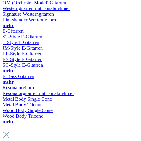
OM (Orchestra Model) Gitarren
Westerngitarren mit Tonabnehmer
Signature Westerngitarren
Linkshänder Westerngitarren
mehr
E-Gitarren
ST-Style E-Gitarren
T-Style E-Gitarren
JM-Style E-Gitarren
LP-Style E-Gitarren
ES-Style E-Gitarren
SG-Style E-Gitarren
mehr
E-Bass Gitarren
mehr
Resonatorgitarren
Resonatorgitarren mit Tonabnehmer
Metal Body Single Cone
Metal Body Tricone
Wood Body Single Cone
Wood Body Tricone
mehr