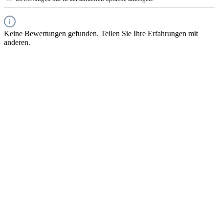
Keine Bewertungen gefunden. Teilen Sie Ihre Erfahrungen mit
anderen.
SERVICE HOTLINE
INFORMATIONEN
RECHTLICHES
IMUSIC NETWORK NEWS
SICHER EINKAUFEN & BEZAHLEN
* Alle Preise inkl. gesetzl. Mehrwertsteuer zzgl.
Versandkosten
und