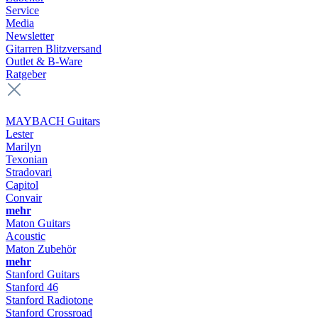
Service
Media
Newsletter
Gitarren Blitzversand
Outlet & B-Ware
Ratgeber
MAYBACH Guitars
Lester
Marilyn
Texonian
Stradovari
Capitol
Convair
mehr
Maton Guitars
Acoustic
Maton Zubehör
mehr
Stanford Guitars
Stanford 46
Stanford Radiotone
Stanford Crossroad