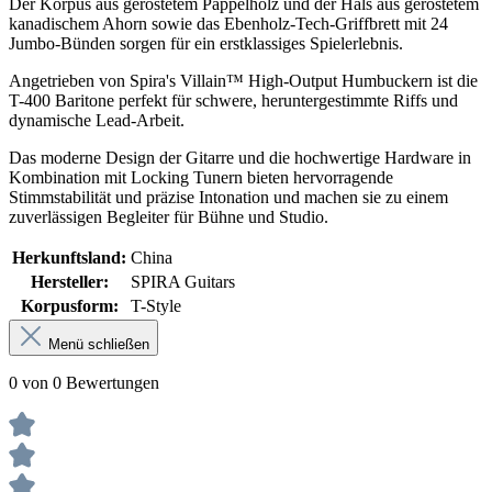
Der Korpus aus geröstetem Pappelholz und der Hals aus geröstetem
kanadischem Ahorn sowie das Ebenholz-Tech-Griffbrett mit 24
Jumbo-Bünden sorgen für ein erstklassiges Spielerlebnis.
Angetrieben von Spira's Villain™ High-Output Humbuckern ist die
T-400 Baritone perfekt für schwere, heruntergestimmte Riffs und
dynamische Lead-Arbeit.
Das moderne Design der Gitarre und die hochwertige Hardware in
Kombination mit Locking Tunern bieten hervorragende
Stimmstabilität und präzise Intonation und machen sie zu einem
zuverlässigen Begleiter für Bühne und Studio.
Herkunftsland:
China
Hersteller:
SPIRA Guitars
Korpusform:
T-Style
Menü schließen
0 von 0 Bewertungen