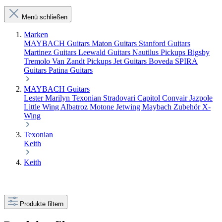
Menü schließen
Marken
MAYBACH Guitars
Maton Guitars
Stanford Guitars
Martinez Guitars
Leewald Guitars
Nautilus Pickups
Bigsby
Tremolo
Van Zandt Pickups
Jet Guitars
Boveda
SPIRA
Guitars
Patina Guitars
MAYBACH Guitars
Lester
Marilyn
Texonian
Stradovari
Capitol
Convair
Jazpole
Little Wing
Albatroz
Motone
Jetwing
Maybach Zubehör
X-
Wing
Texonian
Keith
Keith
Produkte filtern