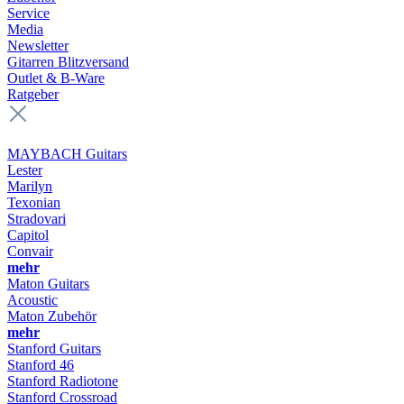
Service
Media
Newsletter
Gitarren Blitzversand
Outlet & B-Ware
Ratgeber
MAYBACH Guitars
Lester
Marilyn
Texonian
Stradovari
Capitol
Convair
mehr
Maton Guitars
Acoustic
Maton Zubehör
mehr
Stanford Guitars
Stanford 46
Stanford Radiotone
Stanford Crossroad