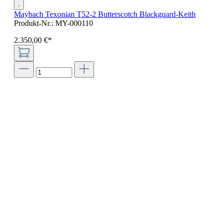
Maybach Texonian T52-2 Butterscotch Blackguard-Keith
Produkt-Nr.:
MY-000110
2.350
,
00
€
*
SERVICE HOTLINE
INFORMATIONEN
RECHTLICHES
IMUSIC NETWORK NEWS
SICHER EINKAUFEN & BEZAHLEN