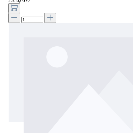
2.350
,
00
€
*