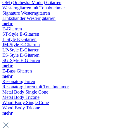
OM (Orchestra Model) Gitarren
Westerngitarren mit Tonabnehmer
Signature Westerngitarren
Linkshänder Westerngitarren
mehr
E-Gitarren
ST-Style E-Gitarren
T-Style E-Gitarren
JM-Style E-Gitarren
LP-Style E-Gitarren
ES-Style E-Gitarren
SG-Style E-Gitarren
mehr
E-Bass Gitarren
mehr
Resonatorgitarren
Resonatorgitarren mit Tonabnehmer
Metal Body Single Cone
Metal Body Tricone
Wood Body Single Cone
Wood Body Tricone
mehr