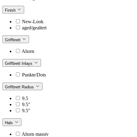
Finish
New-Look
aged/gealtert
Griffbrett
Ahorn
Griffbrett Inlays
Punkte/Dots
Griffbrett Radius
9.5
9.5"
9.5"
Hals
Ahorn massiv