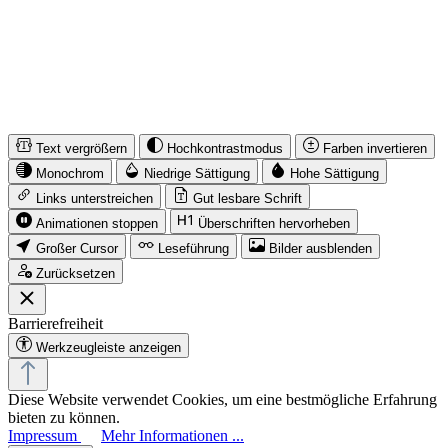
* Alle Preise inkl. gesetzl. Mehrwertsteuer zzgl.
Versandkosten
und
ggf. Nachnahmegebühren, wenn nicht anders angegeben.
© iMusicnetwork 2026
Text vergrößern
Hochkontrastmodus
Farben invertieren
Monochrom
Niedrige Sättigung
Hohe Sättigung
Links unterstreichen
Gut lesbare Schrift
Animationen stoppen
Überschriften hervorheben
Großer Cursor
Leseführung
Bilder ausblenden
Zurücksetzen
Barrierefreiheit
Werkzeugleiste anzeigen
Diese Website verwendet Cookies, um eine bestmögliche Erfahrung
bieten zu können.
Impressum
Mehr Informationen ...